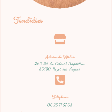
Tend'idées
Adresse de l'Atelier
263 Bd du Colonel Magdelein
83480 Puget sur Argens
Téléphone
06.25.77.57.63