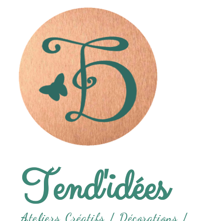
Tend'idées
Ateliers Créatifs /
Décorations /