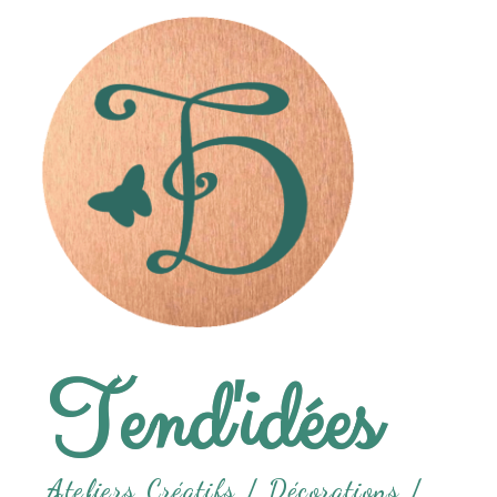
Tend'idées
Ateliers Créatifs /
Décorations /