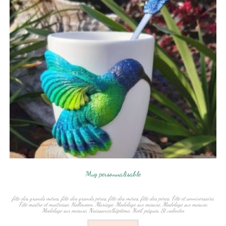
Mug personnalisable
fête des grands mères
,
fête des grands pères
,
fête des mères
,
fête des pères
,
Fête et anniversaire
,
Fête maitre et maitresse
,
Halloween
,
Mariage
,
Modelage sur mesure
,
Modelage sur mesure
,
Modelage sur mesure
,
Naissance/bâptème
,
Noël
,
pâques
,
St valentin