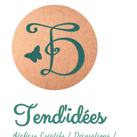
Tend'idées
Ateliers Créatifs /
Décorations /