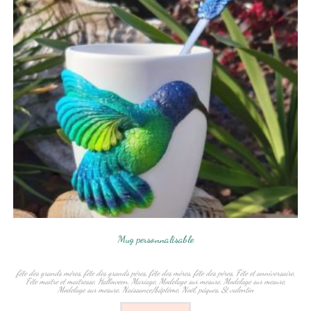
Mug personnalisable
fête des grands mères
,
fête des grands pères
,
fête des mères
,
fête des pères
,
Fête et anniversaire
,
Fête maitre et maitresse
,
Halloween
,
Mariage
,
Modelage sur mesure
,
Modelage sur mesure
,
Modelage sur mesure
,
Naissance/bâptème
,
Noël
,
pâques
,
St valentin