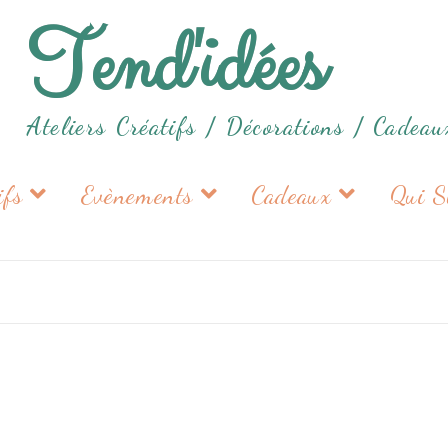
Tend'idées
Ateliers Créatifs /
Décorations / Cadeau
tifs
Evènements
Cadeaux
Qui S