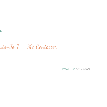
x
uis-Je ?
Me Contacter
VOIR :
12
24
TOUS