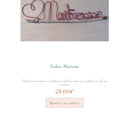
Cadeau Maîtresse
Fête et anniversaire
,
sculpture en fil sur mesure
,
sculpture en fil sur
mesure
28,00
€
Ajouter au panier