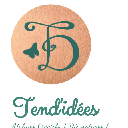
Tend'idées
Ateliers Créatifs /
Décorations /