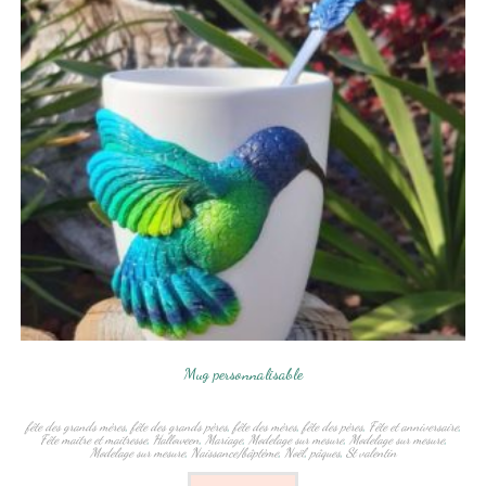
Mug personnalisable
fête des grands mères
,
fête des grands pères
,
fête des mères
,
fête des pères
,
Fête et anniversaire
,
Fête maitre et maitresse
,
Halloween
,
Mariage
,
Modelage sur mesure
,
Modelage sur mesure
,
Modelage sur mesure
,
Naissance/bâptème
,
Noël
,
pâques
,
St valentin