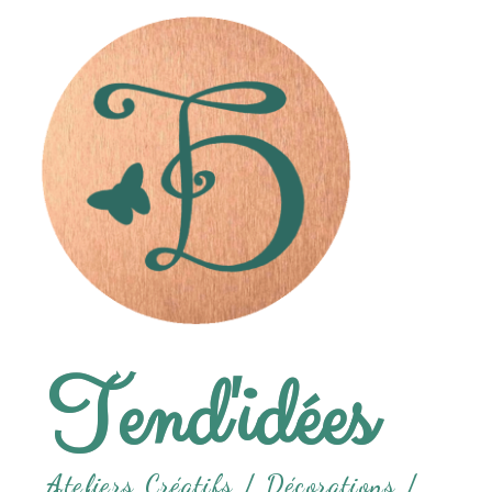
Tend'idées
Ateliers Créatifs /
Décorations /